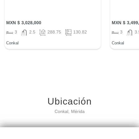
MXN $ 3,028,000
MXN $ 3,499
3
2.5
288.75
130.82
3
3.
Conkal
Conkal
Ubicación
Conkal, Mérida