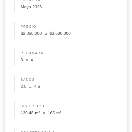
ENTREGA
Mayo 2026
PRECIO
$2,850,000
a
$3,680,000
RECÁMARAS
3
a
4
BAÑOS
2.5
a
4.5
SUPERFICIE
130.48
m²
a
165
m²