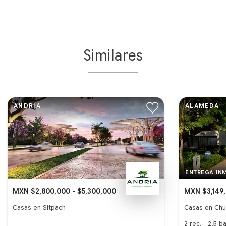
Similares
ANDRIA
ALAMEDA
ENTREGA IN
MXN $2,800,000 - $5,300,000
MXN $3,149,
Casas en Sitpach
Casas en Chu
2
rec.
2.5
b