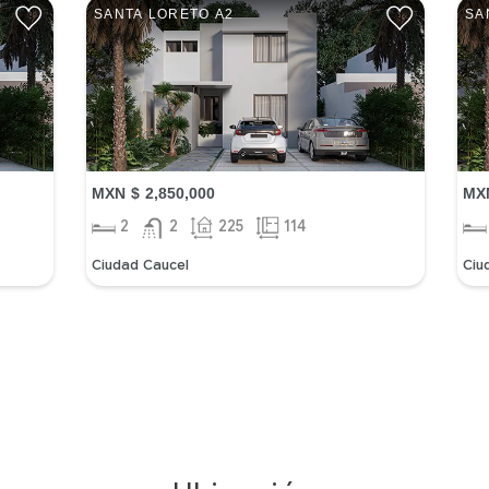
SANTA LORETO A2
SA
MXN $ 2,850,000
MXN
2
2
225
114
Ciudad Caucel
Ciu