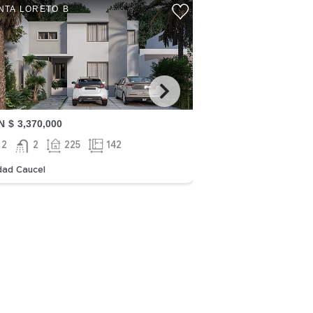
SANTA LORETO C
NTA LORETO B
 $ 3,370,000
MXN $ 3,430,000
2
2
225
142
2
1
22
dad Caucel
Ciudad Caucel