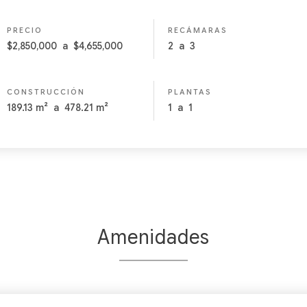
PRECIO
RECÁMARAS
$2,850,000
a
$4,655,000
2
a
3
CONSTRUCCIÓN
PLANTAS
189.13
m²
a
478.21
m²
1
a
1
Amenidades