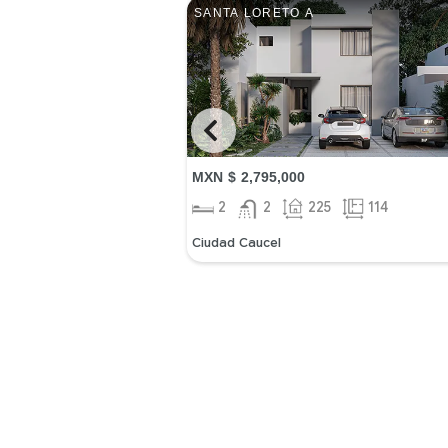
SANTA LORETO A
MXN $ 2,795,000
2
2
225
114
Ciudad Caucel