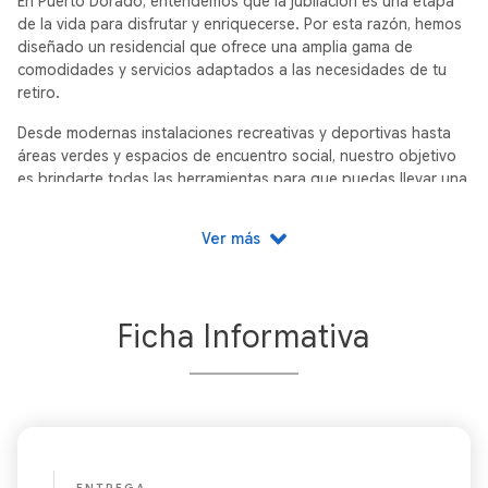
En Puerto Dorado, entendemos que la jubilación es una etapa
de la vida para disfrutar y enriquecerse. Por esta razón, hemos
diseñado un residencial que ofrece una amplia gama de
comodidades y servicios adaptados a las necesidades de tu
retiro.
Desde modernas instalaciones recreativas y deportivas hasta
áreas verdes y espacios de encuentro social, nuestro objetivo
es brindarte todas las herramientas para que puedas llevar una
vida activa, saludable y plena.
Ver más
32 unidades en la comunidad más exclusiva de todo Chelem,
Yucatán. Puerto Dorado cuenta con casas de 1 planta
equipadas para las necesidades de todos los clientes.
Ficha Informativa
Si lo que estás buscando es el proyecto más destacado, con
las mejores amenidades, la mejor ubicación y la mejor calidad-
precio, este desarrollo es para ti.