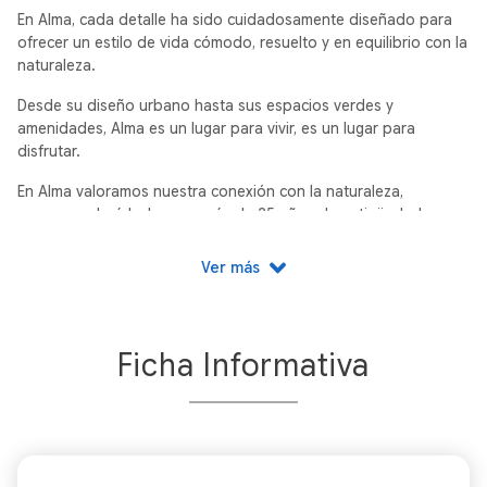
En Alma, cada detalle ha sido cuidadosamente diseñado para
ofrecer un estilo de vida cómodo, resuelto y en equilibrio con la
naturaleza.
Desde su diseño urbano hasta sus espacios verdes y
amenidades, Alma es un lugar para vivir, es un lugar para
disfrutar.
En Alma valoramos nuestra conexión con la naturaleza,
conservando árboles con más de 25 años de antigüedad en
áreas comunes. Estos espacios ofrecen frescura, sombra y un
ambiente acogedor para disfrutar.
Ver más
Ficha Informativa