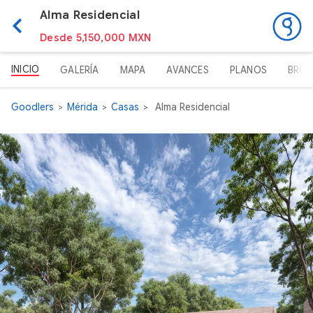
Alma Residencial
Desde 5,150,000 MXN
INICIO
GALERÍA
MAPA
AVANCES
PLANOS
BROC
Goodlers
Mérida
Casas
Alma Residencial