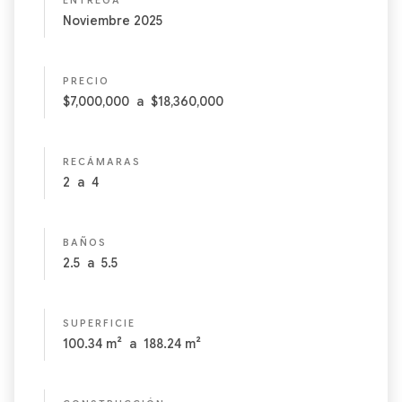
ENTREGA
verdadero privilegio es vivir en armonía con el entorno y con
Noviembre 2025
quienes amamos.
PRECIO
$7,000,000
a
$18,360,000
RECÁMARAS
2
a
4
BAÑOS
2.5
a
5.5
SUPERFICIE
100.34
m²
a
188.24
m²