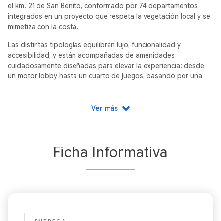
el km. 21 de San Benito, conformado por 74 departamentos
integrados en un proyecto que respeta la vegetación local y se
mimetiza con la costa.
Las distintas tipologías equilibran lujo, funcionalidad y
accesibilidad, y están acompañadas de amenidades
cuidadosamente diseñadas para elevar la experiencia: desde
un motor lobby hasta un cuarto de juegos, pasando por una
mega terraza, piscinas y espacios contemplativos.
Mar Bello no es solo un conjunto de residencias. Es una forma
Ver más
distinta de habitar la playa: más contemplativa, más noble, con
corazón.
Inspirado en las dunas, el mar y la nostalgia del veraneo de
Ficha Informativa
antes, este desarrollo fue concebido como un homenaje a la
vida sencilla, pero bien vivida. Aquí, el lujo no se impone: se
respira.
Desde las líneas fluidas de su arquitectura hasta las texturas
naturales que envuelven cada espacio, todo está diseñado
para conectar con lo esencial. Porque creemos que el