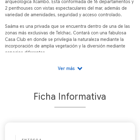
arqueológica Xcambó. Está conformada de 16 departamentos y
2 penthouses con vistas espectaculares del mar, además de
variedad de amenidades, seguridad y acceso controlado.
Saáma es una privada que se encuentra dentro de una de las
zonas más exclusivas de Telchac. Contará con una fabulosa
Casa Club en donde se privilegia la naturaleza mediante la
incorporación de amplia vegetación y la diversión mediante
espacios diferentes.
El penthouse se caracteriza por tener 4 habitaciones todos con
Ver más
terrazas muy amplias y una más en espacio exterior de sala-
comedor.
La opción es ideal para aquellos inversionistas que deseen
Ficha Informativa
adquirir un producto con espacios amplios dentro de una
privada con una ubicación estratégica en la playa y con acceso
rápido a todos los servicios.