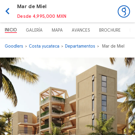
Mar de Miel
Desde 4,995,000 MXN
INICIO
GALERÍA
MAPA
AVANCES
BROCHURE
LI
Goodlers
Costa yucateca
Departamentos
Mar de Miel