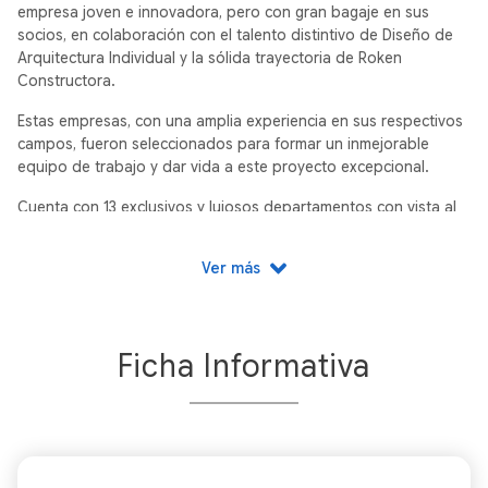
empresa joven e innovadora, pero con gran bagaje en sus
socios, en colaboración con el talento distintivo de Diseño de
Arquitectura Individual y la sólida trayectoria de Roken
Constructora.
Estas empresas, con una amplia experiencia en sus respectivos
campos, fueron seleccionados para formar un inmejorable
equipo de trabajo y dar vida a este proyecto excepcional.
Cuenta con 13 exclusivos y lujosos departamentos con vista al
mar en una torre de 5 niveles con 34 metros lineales de playa.
Ver más
1 pent garden (Modelo Polen) con 130.1 m2 mas 12.5m2 de
estacionamiento, 3 habitaciones, piscina y terraza.
8 departamentos (Modelo panal) de 82.4 m2 mas 12.5m2
de estacionamiento con 2 habitaciones, piscina y terraza.
Ficha Informativa
4 penthouse (Modelo colmena) con 144.2m2 mas 12.5m2
de estacionamiento, 3 habitaciones, espacios con doble
altura, piscina y terraza.