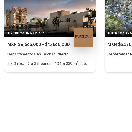
ENTREGA INMEDIATA
ENTREGA IN
MXN $6,665,000 - $15,860,000
MXN $5,320,
Departamentos en Telchac Puerto
Departamento
2 a 3
rec.
2 a 3.5
baños
104 a 339
m² sup.