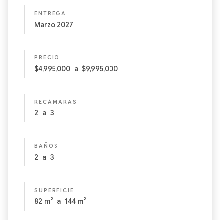
ENTREGA
Marzo 2027
PRECIO
$4,995,000
a
$9,995,000
RECÁMARAS
2
a
3
BAÑOS
2
a
3
SUPERFICIE
82
m²
a
144
m²