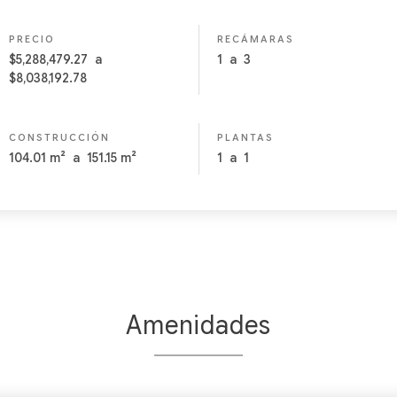
PRECIO
RECÁMARAS
$5,288,479.27
a
1
a
3
$8,038,192.78
CONSTRUCCIÓN
PLANTAS
104.01
m²
a
151.15
m²
1
a
1
Amenidades