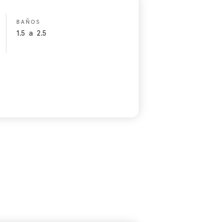
BAÑOS
1.5
a
2.5