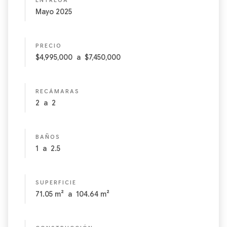
para ti.
ENTREGA
Mayo 2025
30 exclusivos departamentos
Ubicados en la mejor zona residencial de Mérida
Apacible zona de casas y familias
PRECIO
2 recámaras
$4,995,000
a
$7,450,000
Entre 90 y 110 m2
Acabados de lujo
RECÁMARAS
2
a
2
BAÑOS
1
a
2.5
SUPERFICIE
71.05
m²
a
104.64
m²