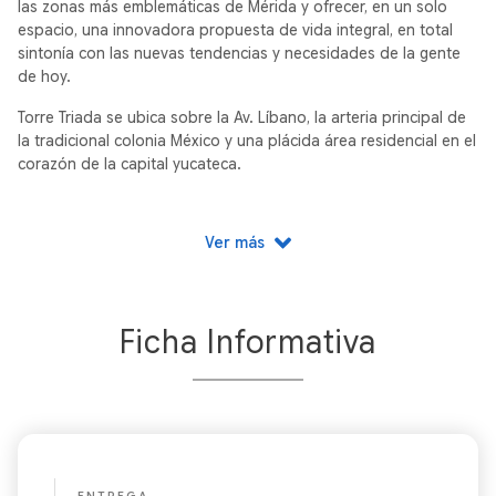
las zonas más emblemáticas de Mérida y ofrecer, en un solo
espacio, una innovadora propuesta de vida integral, en total
sintonía con las nuevas tendencias y necesidades de la gente
de hoy.
Torre Triada se ubica sobre la Av. Líbano, la arteria principal de
la tradicional colonia México y una plácida área residencial en el
corazón de la capital yucateca.
Todo lo que necesitas está aquí: Restaurantes, centros
comerciales, educativos, servicios de primer nivel, así como una
Ver más
privilegiada conexión hacía las principales zonas del norte
como el vibrante Montebello y la prolongación del famoso
Paseo de Montejo.
Ficha Informativa
Hoy, vivir en un departamento ofrece a los jóvenes
profesionales solteros, adultos singles y parejas sin hijos, un
estilo de vida “todo incluido”.
En Torre Trida encuentra
espacios departamentales únicos
con un diseño inteligente, sofisticado y vanguardista;
complementado con amenidades de primer nivel creadas justo