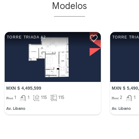
Modelos
TORRE TRIADA A2
TORRE TRIA
MXN $ 4,495,599
MXN $ 5,490
1
1
115
115
2
1
Av. Líbano
Av. Líbano