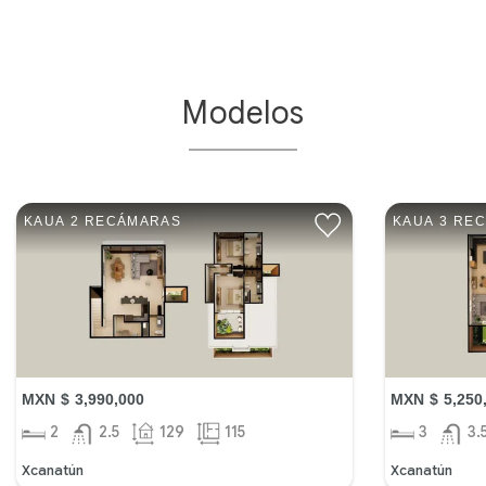
Modelos
KAUA 2 RECÁMARAS
KAUA 3 RE
MXN $ 3,990,000
MXN $ 5,250
2
2.5
129
115
3
3.
Xcanatún
Xcanatún