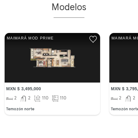
Modelos
MAIMARÁ MOD PRIME
MAIMARÁ M
MXN $ 3,495,000
MXN $ 3,795
2
2
110
110
2
2
Temozón norte
Temozón nort