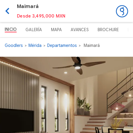
Maimará
Desde 3,495,000 MXN
INICIO
GALERÍA
MAPA
AVANCES
BROCHURE
LI
Goodlers
Mérida
Departamentos
Maimará