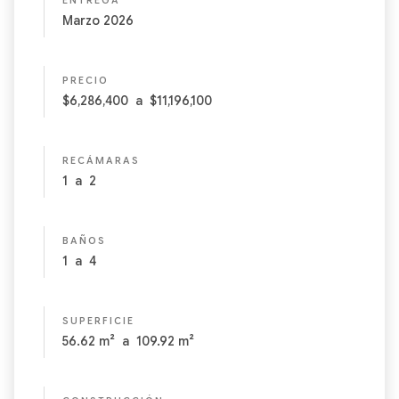
ENTREGA
Marzo 2026
PRECIO
$6,286,400
a
$11,196,100
RECÁMARAS
1
a
2
BAÑOS
1
a
4
SUPERFICIE
56.62
m²
a
109.92
m²