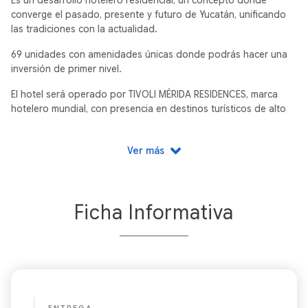
Es un desarrollo hotelero residencial, un concepto donde
converge el pasado, presente y futuro de Yucatán, unificando
las tradiciones con la actualidad.
69 unidades con amenidades únicas donde podrás hacer una
inversión de primer nivel.
El hotel será operado por TIVOLI MÉRIDA RESIDENCES, marca
hotelero mundial, con presencia en destinos turísticos de alto
nivel en Europa y Latinoamerica
CASONA 333 catalogada como monumento histórico, es una
Ver más
oda al pasado majestuoso de Mérida.
Cada detalle de esta casa nos narra una historia, por eso
nuestro esfuerzo está enfocado en restaurar de manera fiel los
Ficha Informativa
impresionantes espacios de la casa para poder ofrecer a
aquellos que nos visitan una experiencia auténtica de la
elegancia de la ciudad en los tiempos del henequén.