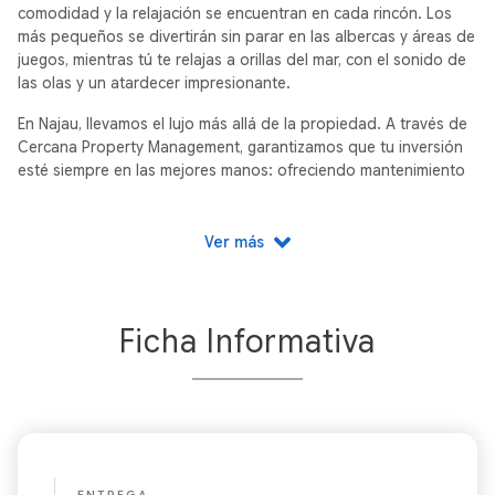
comodidad y la relajación se encuentran en cada rincón. Los
más pequeños se divertirán sin parar en las albercas y áreas de
juegos, mientras tú te relajas a orillas del mar, con el sonido de
las olas y un atardecer impresionante.
En Najau, llevamos el lujo más allá de la propiedad. A través de
Cercana Property Management, garantizamos que tu inversión
esté siempre en las mejores manos: ofreciendo mantenimiento
impecable y administración eficiente que maximizan la
rentabilidad.
Ver más
En Najau, queremos que disfrutes de experiencias acuáticas
únicas. Desde emocionantes deportes de aventura hasta
relajantes paseos en kayak, te recomendamos los mejores
establecimientos para que disfrutes del mar al máximo.
Ficha Informativa