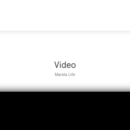
Video
Marela Life