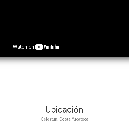
Ubicación
Celestún, Costa Yucateca