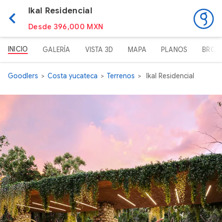
Ikal Residencial
Desde 396,000 MXN
INICIO
GALERÍA
VISTA 3D
MAPA
PLANOS
BROC
Goodlers
Costa yucateca
Terrenos
Ikal Residencial