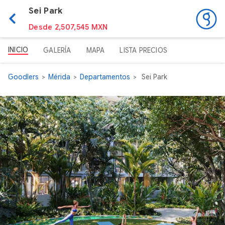
Sei Park
Desde 2,507,545 MXN
INICIO
GALERÍA
MAPA
LISTA PRECIOS
Goodlers
Mérida
Departamentos
Sei Park