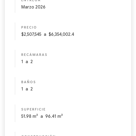
ENTREGA
Marzo 2026
PRECIO
$2,507,545
a
$6,354,002.4
RECÁMARAS
1
a
2
BAÑOS
1
a
2
SUPERFICIE
51.98
m²
a
96.41
m²