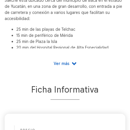
Sakche está ubicado cerca del municipio de Baca en el estado
de Yucatán, en una zona de gran desarrollo, con entrada a pie
de carretera y conexión a varios lugares que facilitan su
accesibilidad:
25 min de las playas de Telchac
15 min de periférico de Mérida
25 min de Plaza la Isla
20 min del Hospital Regional de Alta Especialidad
¿Porqué invertir en Sakche?
Ver más
Plusvalía
Inversión accesible
Excelente ubicación
Ficha Informativa
Rentabilidad segura a largo plazo
Retorno de inversión del 15%