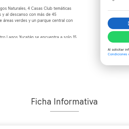
gos Naturales, 4 Casas Club temáticas
nes y al descanso con más de 45
e áreas verdes y un parque central con
tro Lagos Yucatán se encuentra a solo 15
uburná y a 25 minutos de Mérida. Se
apas rodeadas de su propio periférico
Al solicitar 
Condiciones 
diciembre 2026
y Manglar diciembre 2027
2028
Ficha Informativa