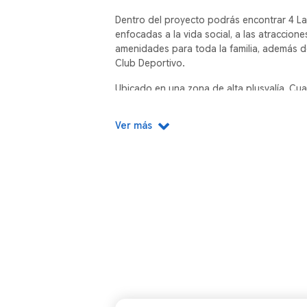
Dentro del proyecto podrás encontrar 4 La
enfocadas a la vida social, a las atraccio
amenidades para toda la familia, además d
Club Deportivo.
Ubicado en una zona de alta plusvalía, Cua
minutos de la hermosa playa de Puerto Ch
compone por 10 privadas, dividido en 4 et
Ver más
vial en poco más de 90 hectáreas.
Inicio de construcción
Julio de 2022
Entrega de primera Fase:
Brisa y Oasis 
Entrega de Segunda fase:
Arena, Cielo 
Entrega todo el desarrollo:
diciembre 