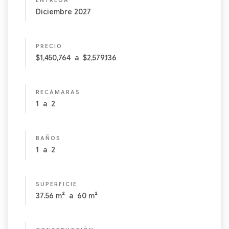
ENTREGA
Diciembre 2027
PRECIO
$1,450,764
a
$2,579,136
RECÁMARAS
1
a
2
BAÑOS
1
a
2
SUPERFICIE
37.56
m²
a
60
m²