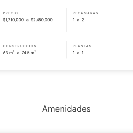
PRECIO
RECÁMARAS
$1,710,000
a
$2,450,000
1
a
2
CONSTRUCCIÓN
PLANTAS
63
m²
a
74.5
m²
1
a
1
Amenidades