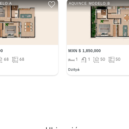
ELO A
AQUINCE MODELO B
00
MXN $ 1,850,000
68
68
1
1
50
50
Dzityá