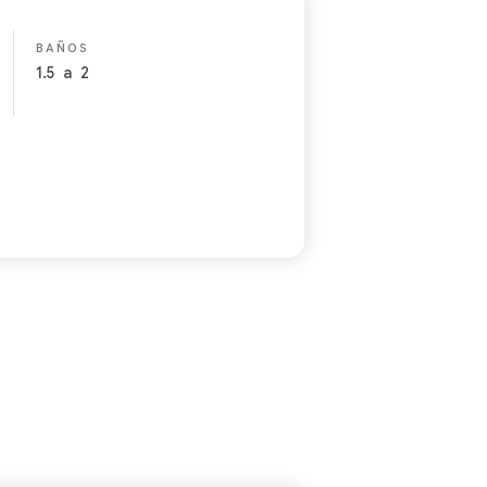
BAÑOS
1.5
a
2