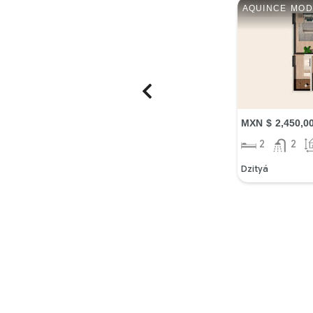
AQUINCE MOD
MXN $ 2,450,0
2
2
Dzityá